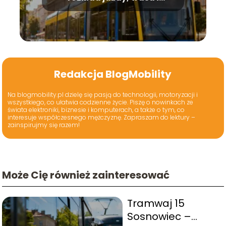
przystanki
Redakcja BlogMobility
Na blogmobility.pl dzielę się pasją do technologii, motoryzacji i
wszystkiego, co ułatwia codzienne życie. Piszę o nowinkach ze
świata elektroniki, biznesie i komputerach, a także o tym, co
interesuje współczesnego mężczyznę. Zapraszam do lektury –
zainspirujmy się razem!
Może Cię również zainteresować
Tramwaj 15
Sosnowiec –