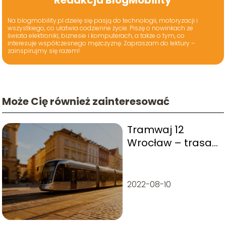
Redakcja BlogMobility
Na blogmobility.pl dzielę się pasją do technologii, motoryzacji i
wszystkiego, co ułatwia codzienne życie. Piszę o nowinkach ze
świata elektroniki, biznesie i komputerach, a także o tym, co
interesuje współczesnego mężczyznę. Zapraszam do lektury –
zainspirujmy się razem!
Może Cię również zainteresować
Tramwaj 12
Wrocław – trasa,
rozkład jazdy,
przystanki
2022-08-10