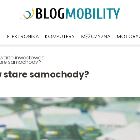
S
ELEKTRONIKA
KOMPUTERY
MĘŻCZYZNA
MOTORY
 warto inwestować
tare samochody?
w stare samochody?