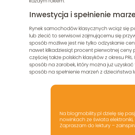
każdym rokiem.
Inwestycja i spełnienie marz
Rynek samochodów klasycznych wciąż się p
lub zlecić to serwisowi zajmującemu się pr
sposób możliwe jest nie tylko odzyskanie ce
nawet kilkadziesiąt procent pierwotnej ceny 
częściej także polskich klasyków z okresu P
sposób na zarobek, który można już uzyskać w 
sposób na spełnienie marzeń z dzieciństwa l
Na blogmobility.pl dzielę się pas
nowinkach ze świata elektroniki
Zapraszam do lektury – zainspir