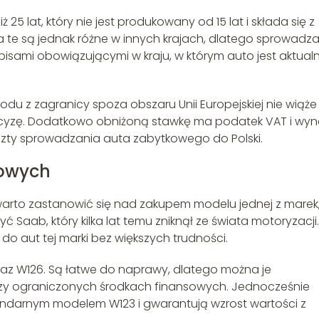
25 lat, który nie jest produkowany od 15 lat i składa się z
ia te są jednak różne w innych krajach, dlatego sprowadz
pisami obowiązującymi w kraju, w którym auto jest aktualn
odu z zagranicy spoza obszaru Unii Europejskiej nie wiąże 
 akcyzę. Dodatkowo obniżoną stawkę ma podatek VAT i wyn
oszty sprowadzania auta zabytkowego do Polski.
kowych
rto zastanowić się nad zakupem modelu jednej z marek
ć Saab, który kilka lat temu zniknął ze świata motoryzacji.
o aut tej marki bez większych trudności.
az W126. Są łatwe do naprawy, dlatego można je
przy ograniczonych środkach finansowych. Jednocześnie
endarnym modelem W123 i gwarantują wzrost wartości z