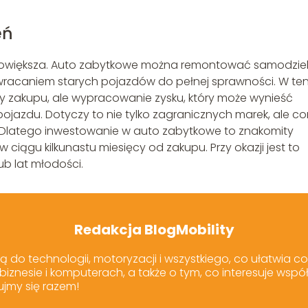
eń
owiększa. Auto zabytkowe można remontować samodziel
zywracaniem starych pojazdów do pełnej sprawności. W te
ny zakupu, ale wypracowanie zysku, który może wynieść
pojazdu. Dotyczy to nie tylko zagranicznych marek, ale co
RL. Dlatego inwestowanie w auto zabytkowe to znakomity
ciągu kilkunastu miesięcy od zakupu. Przy okazji jest to
ub lat młodości.
Redakcja BlogMobility
ją do technologii, motoryzacji i wszystkiego, co ułatwia co
, biznesie i komputerach, a także o tym, co interesuje ws
ujmy się razem!