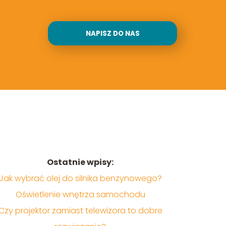
NAPISZ DO NAS
Ostatnie wpisy:
Jak wybrać olej do silnika benzynowego?
Oświetlenie wnętrza samochodu
Czy projektor zamiast telewizora to dobre