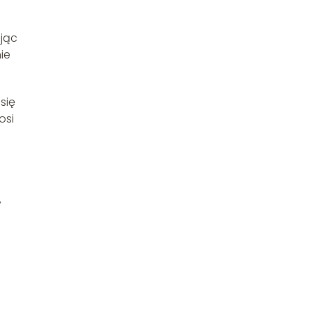
ając
ie
się
osi
,