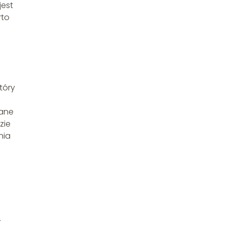
jest
rto
tóry
kane
zie
nia
.