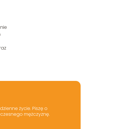
nie
n
raz
dzienne życie. Piszę o
półczesnego mężczyznę.