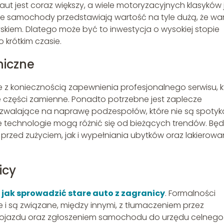
ut jest coraz większy, a wiele motoryzacyjnych klasyków 
óre samochody przedstawiają wartość na tyle dużą, że wa
kiem. Dlatego może być to inwestycja o wysokiej stopie
 krótkim czasie.
niczne
 z koniecznością zapewnienia profesjonalnego serwisu, k
 części zamienne. Ponadto potrzebne jest zaplecze
pozwalające na naprawę podzespołów, które nie są spoty
chnologie mogą różnić się od bieżących trendów. Będ
rzed zużyciem, jak i wypełniania ubytków oraz lakierowa
icy
,
jak sprowadzić stare auto z zagranicy
. Formalności
i są związane, między innymi, z tłumaczeniem przez
pojazdu oraz zgłoszeniem samochodu do urzędu celnego