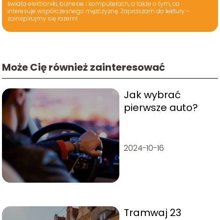
świata elektroniki, biznesie i komputerach, a także o tym, co
interesuje współczesnego mężczyznę. Zapraszam do lektury –
zainspirujmy się razem!
Może Cię również zainteresować
Jak wybrać
pierwsze auto?
2024-10-16
Tramwaj 23