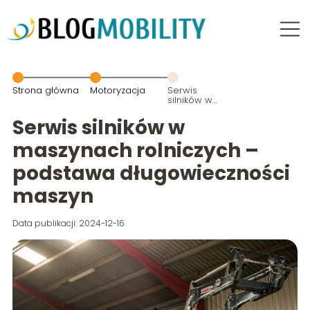
Strona główna
Motoryzacja
Serwis
silników w
maszynach
rolniczych –
Serwis silników w
podstawa
długowieczności
maszynach rolniczych –
maszyn
podstawa długowieczności
maszyn
Data publikacji: 2024-12-16