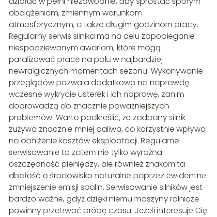
działać w pełni niezawodnie, aby sprostać sporym
obciążeniom, zmiennym warunkom
atmosferycznym, a także długim godzinom pracy.
Regularny serwis silnika ma na celu zapobieganie
niespodziewanym awariom, które mogą
paraliżować prace na polu w najbardziej
newralgicznych momentach sezonu. Wykonywanie
przeglądów pozwala dodatkowo na naprawdę
wczesne wykrycie usterek i ich naprawę, zanim
doprowadzą do znacznie poważniejszych
problemów. Warto podkreślić, że zadbany silnik
zużywa znacznie mniej paliwa, co korzystnie wpływa
na obniżenie kosztów eksploatacji. Regularne
serwisowanie to zatem nie tylko wyraźna
oszczędność pieniędzy, ale również znakomita
dbałość o środowisko naturalne poprzez ewidentne
zmniejszenie emisji spalin. Serwisowanie silników jest
bardzo ważne, gdyż dzięki niemu maszyny rolnicze
powinny przetrwać próbę czasu. Jeżeli interesuje Cię