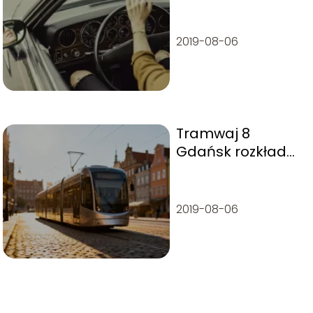
benzynowego?
2019-08-06
Tramwaj 8
Gdańsk rozkład
jazdy – trasa,
przystanki,
godziny
2019-08-06