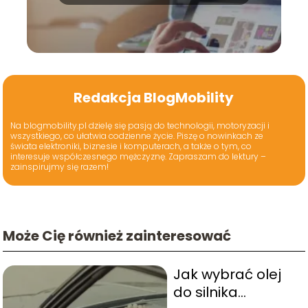
Redakcja BlogMobility
Na blogmobility.pl dzielę się pasją do technologii, motoryzacji i
wszystkiego, co ułatwia codzienne życie. Piszę o nowinkach ze
świata elektroniki, biznesie i komputerach, a także o tym, co
interesuje współczesnego mężczyznę. Zapraszam do lektury –
zainspirujmy się razem!
Może Cię również zainteresować
Jak wybrać olej
do silnika