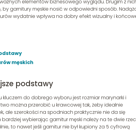
z ważnych elementów biznesowego wyglądu. Drugim z nich
o, by garnitury męskie nosić w odpowiedni sposób. Nadąż
turów wydatnie wpływa na dobry efekt wizualny i końcow
podstawy
urów męskich
ejsze podstawy
 kluczem do dobrego wyboru jest rozmiar marynarki i
atwo można przerobić u krawcowej tak, żeby idealnie
 ale szerokości na spodniach praktycznie nie da się
 bardziej wybierając garnitur męski należy na te dwie rze
e, to nawet jeśli garnitur nie był kupiony za 5 cyfrową