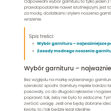
Odpowiedni wybór garnituru to tylko jeden 
prawdopodobnie nawet istotniejszym, jest t
za modą, dodatkami i stylem noszenia garni
wrażenie.
Spis treści:
Wybór garnituru – najważniejsze 
Zasady modnego noszenia garnit
Wybór garnituru – najważni
Bez względu na markę wybieranego garnituru
szerokość spodni. Garnitury męskie bardzo ł
pasowały, co do długości rękawów i nogawek,
poprawić tak, żeby nie było to widoczne. Tym
zwrócić uwagę. Jeśli one będą dobrane idealni
kwotę, to i tak będzie leżał idealnie.