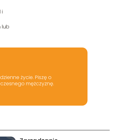
 i
 lub
dzienne życie. Piszę o
półczesnego mężczyznę.