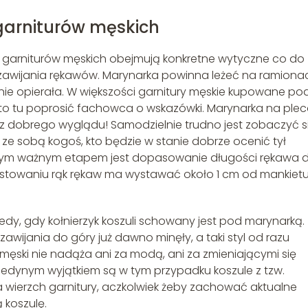
arniturów męskich
garniturów męskich obejmują konkretne wytyczne co do
u zawijania rękawów. Marynarka powinna leżeć na ramiona
o nie opierała. W większości garnitury męskie kupowane po
warto tu poprosić fachowca o wskazówki. Marynarka na ple
cz dobrego wyglądu! Samodzielnie trudno jest zobaczyć s
 ze sobą kogoś, kto będzie w stanie dobrze ocenić tył
lejnym ważnym etapem jest dopasowanie długości rękawa 
ostowaniu rąk rękaw ma wystawać około 1 cm od mankiet
dy, gdy kołnierzyk koszuli schowany jest pod marynarką.
zawijania do góry już dawno minęły, a taki styl od razu
 męski nie nadąża ani za modą, ani za zmieniającymi się
Jedynym wyjątkiem są w tym przypadku koszule z tzw.
 wierzch garnitury, aczkolwiek żeby zachować aktualne
 koszulę.