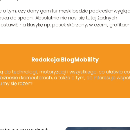
 tym, czy dany garnitur męski będzie podkreślał wygląd
ka do spodni. Absolutnie nie nosi się tutaj żadnych
ostawić na klasykę np. pasek skórzany, w czerni, grafitach
Redakcja BlogMobility
ją do technologii, motoryzacji i wszystkiego, co ułatwia co
, biznesie i komputerach, a także o tym, co interesuje ws
ujmy się razem!