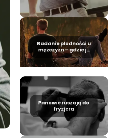
Badanie płodności u
mężczyzn – gdzie je
wykonać?
Panowie ruszają do
fryzjera