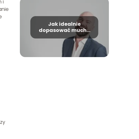
 i
anie
e
Jak idealnie
dopasować muchę
do garnituru?
czy