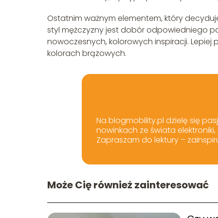
Ostatnim ważnym elementem, który decyduje o
styl mężczyzny jest dobór odpowiedniego pas
nowoczesnych, kolorowych inspiracji. Lepiej p
kolorach brązowych.
Na blogmobility.pl dzielę się pas
nowinkach ze świata elektroniki
Zapraszam do lektury – zainspir
Może Cię również zainteresować