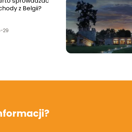
arto sprowadzać
hody z Belgii?
4-29
informacji?