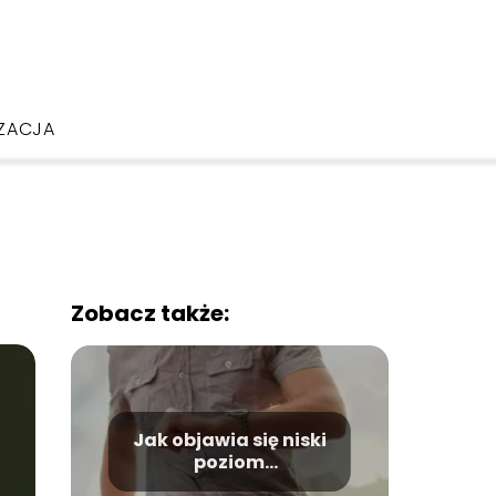
ZACJA
Zobacz także:
Jak objawia się niski
poziom
testosteronu?