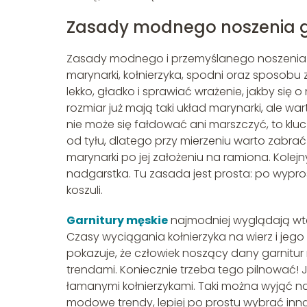
Zasady modnego noszenia g
Zasady modnego i przemyślanego noszenia 
marynarki, kołnierzyka, spodni oraz sposob
lekko, gładko i sprawiać wrażenie, jakby się 
rozmiar już mają taki układ marynarki, ale 
nie może się fałdować ani marszczyć, to klu
od tyłu, dlatego przy mierzeniu warto zabrać
marynarki po jej założeniu na ramiona. Ko
nadgarstka. Tu zasada jest prosta: po wypr
koszuli.
Garnitury męskie
najmodniej wyglądają wte
Czasy wyciągania kołnierzyka na wierz i jego 
pokazuje, że człowiek noszący dany garnitur
trendami. Koniecznie trzeba tego pilnować! 
łamanymi kołnierzykami. Taki można wyjąć na
modowe trendy, lepiej po prostu wybrać inną